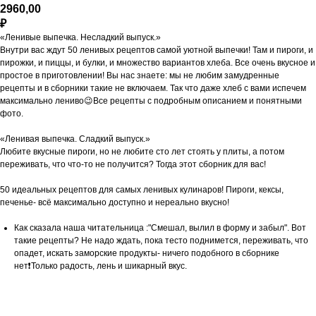
2960,00
₽
«Ленивые выпечка. Несладкий выпуск.»
Внутри вас ждут 50 ленивых рецептов самой уютной выпечки! Там и пироги, и
пирожки, и пиццы, и булки, и множество вариантов хлеба. Все очень вкусное и
простое в приготовлении! Вы нас знаете: мы не любим замудренные
рецепты и в сборники такие не включаем. Так что даже хлеб с вами испечем
максимально лениво😉Все рецепты с подробным описанием и понятными
фото.
«Ленивая выпечка. Сладкий выпуск.»
Любите вкусные пироги, но не любите сто лет стоять у плиты, а потом
переживать, что что-то не получится? Тогда этот сборник для вас!
50 идеальных рецептов для самых ленивых кулинаров! Пироги, кексы,
печенье- всё максимально доступно и нереально вкусно!
Как сказала наша читательница :"Смешал, вылил в форму и забыл". Вот
такие рецепты? Не надо ждать, пока тесто поднимется, переживать, что
опадет, искать заморские продукты- ничего подобного в сборнике
нет❗Только радость, лень и шикарный вкус.