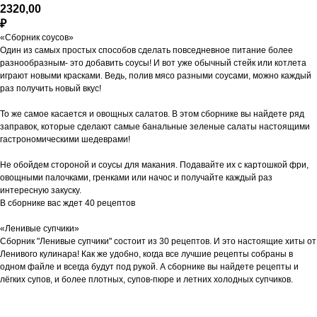
2320,00
₽
«Сборник соусов»
Один из самых простых способов сделать повседневное питание более
разнообразным- это добавить соусы! И вот уже обычный стейк или котлета
играют новыми красками. Ведь, полив мясо разными соусами, можно каждый
раз получить новый вкус!
То же самое касается и овощных салатов. В этом сборнике вы найдете ряд
заправок, которые сделают самые банальные зеленые салаты настоящими
гастрономическими шедеврами!
Не обойдем стороной и соусы для макания. Подавайте их с картошкой фри,
овощными палочками, гренками или начос и получайте каждый раз
интересную закуску.
В сборнике вас ждет 40 рецептов
«Ленивые супчики»
Сборник "Ленивые супчики" состоит из 30 рецептов. И это настоящие хиты от
Ленивого кулинара! Как же удобно, когда все лучшие рецепты собраны в
одном файле и всегда будут под рукой. А сборнике вы найдете рецепты и
лёгких супов, и более плотных, супов-пюре и летних холодных супчиков.